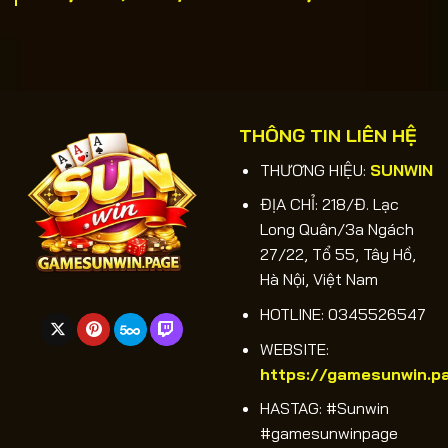
THÔNG TIN LIÊN HỆ
THƯƠNG HIỆU:
SUNWIN
ĐỊA CHỈ: 218/Đ. Lạc
Long Quân/3a Ngách
27/22, Tổ 55, Tây Hồ,
Hà Nội, Việt Nam
HOTLINE: 0345526547
WEBSITE:
https://gamesunwin.p
HASTAG: #Sunwin
#gamesunwinpage