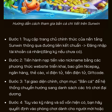
Hướng dẫn cách tham gia bắn cá chi tiết trên Sunwin
Bước 1: Truy cập trang chủ chính thức của nền tảng
Sunwin thông qua đường liên kết chuẩn -> Đăng nhập
tài khoản cá nhân(đăng ký nếu chưa có).
Bước 2: Tiến hành nạp tiền vào nickname bằng các
phương thức website triển khai, bao gồm Nicepay,
ngân hàng, thẻ cào, ví điện tử, tiền điện tử, Giftcode.
Bước 3: Tại giao diện chính, chọn mục “Bắn cá” để hệ
thống chuyển hướng sang danh sách các trò chơi đại
dương.
Bước 4: Tùy vào kỹ năng và số vốn hiện có, bạn hãy
quyết định vào phòng chơi dành cho người mới hoặc