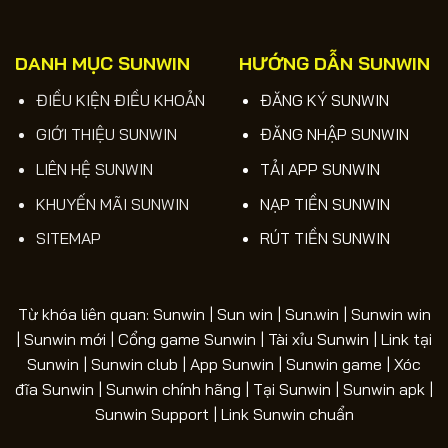
DANH MỤC SUNWIN
HƯỚNG DẪN SUNWIN
ĐIỀU KIỆN ĐIỀU KHOẢN
ĐĂNG KÝ SUNWIN
GIỚI THIỆU SUNWIN
ĐĂNG NHẬP SUNWIN
LIÊN HỆ SUNWIN
TẢI APP SUNWIN
KHUYẾN MÃI SUNWIN
NẠP TIỀN SUNWIN
SITEMAP
RÚT TIỀN SUNWIN
Từ khóa liên quan: Sunwin | Sun win | Sun.win | Sunwin win
| Sunwin mới | Cổng game Sunwin | Tài xỉu Sunwin | Link tại
Sunwin | Sunwin club | App Sunwin | Sunwin game | Xóc
đĩa Sunwin | Sunwin chính hãng | Tại Sunwin | Sunwin apk |
Sunwin Support | Link Sunwin chuẩn