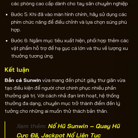
các phòng cao cấp dành cho tay săn chuyên nghiệp
Bước 5: Khi đã vào màn hình chính, hãy sử dụng các
phím chức năng để điều chỉnh và lựa chọn súng phù
hợp.
Bước 6: Ngắm mục tiêu xuất hiện, phối hợp thêm các
vật phẩm hỗ trợ để hạ gục cá lớn và thu về lượng xu
thưởng tương ứng.
Kết luận
Bắn cá Sunwin
vừa mang đến phút giây thư giãn vừa
tạo điều kiện để người chơi chinh phục nhiều phần
thưởng giá trị. Với cách nhả đạn linh hoạt, hệ thống
thưởng đa dạng, chuyên mục trở thành điểm đến lý
tưởng cho những ai muốn thử thách bản thân.
Xem thêm:
Nổ Hũ Sunwin – Quay Hũ
Cực Đã, Jackpot Nổ Liên Tục