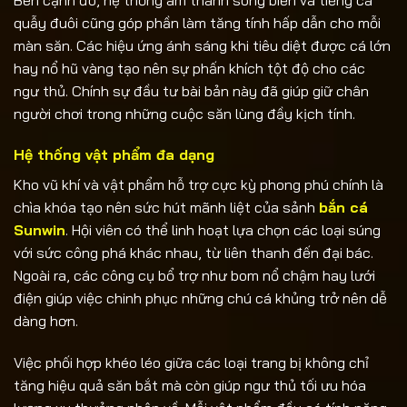
quẫy đuôi cũng góp phần làm tăng tính hấp dẫn cho mỗi
màn săn. Các hiệu ứng ánh sáng khi tiêu diệt được cá lớn
hay nổ hũ vàng tạo nên sự phấn khích tột độ cho các
ngư thủ. Chính sự đầu tư bài bản này đã giúp giữ chân
người chơi trong những cuộc săn lùng đầy kịch tính.
Hệ thống vật phẩm đa dạng
Kho vũ khí và vật phẩm hỗ trợ cực kỳ phong phú chính là
chìa khóa tạo nên sức hút mãnh liệt của sảnh
bắn cá
Sunwin
. Hội viên có thể linh hoạt lựa chọn các loại súng
với sức công phá khác nhau, từ liên thanh đến đại bác.
Ngoài ra, các công cụ bổ trợ như bom nổ chậm hay lưới
điện giúp việc chinh phục những chú cá khủng trở nên dễ
dàng hơn.
Việc phối hợp khéo léo giữa các loại trang bị không chỉ
tăng hiệu quả săn bắt mà còn giúp ngư thủ tối ưu hóa